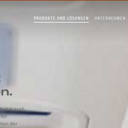
PRODUKTE UND LÖSUNGEN
UNTERNEHMEN
t
n.
tivität auch
etet
tion der