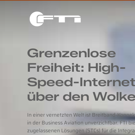
Skip
to
main
content
Grenzenlose
Freiheit: High-
Speed-Interne
über den Wolke
In einer vernetzten Welt ist Breitband-Konnek
in der Business Aviation unverzichtbar. FTI bi
zugelassenen Lösungen (STCs) für die Integra