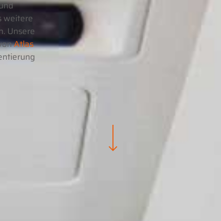
 und
s weitere
h. Unsere
 von
Atlas
entierung
Navigate to the next section