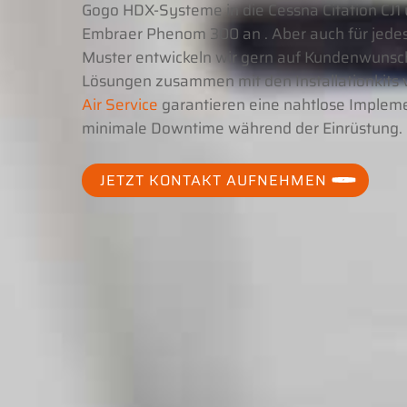
Gogo HDX-Systeme in die Cessna Citation CJ1
Embraer Phenom 300 an . Aber auch für jede
Muster entwickeln wir gern auf Kundenwunsc
Lösungen zusammen mit den Installationkits
Air Service
garantieren eine nahtlose Implem
minimale Downtime während der Einrüstung.
JETZT KONTAKT AUFNEHMEN